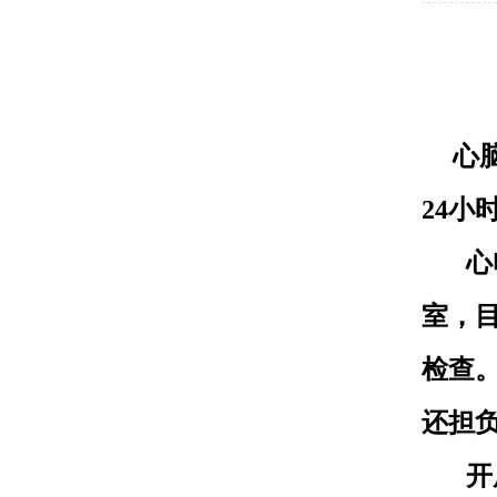
心
24小
心
室，
检查
还担
开