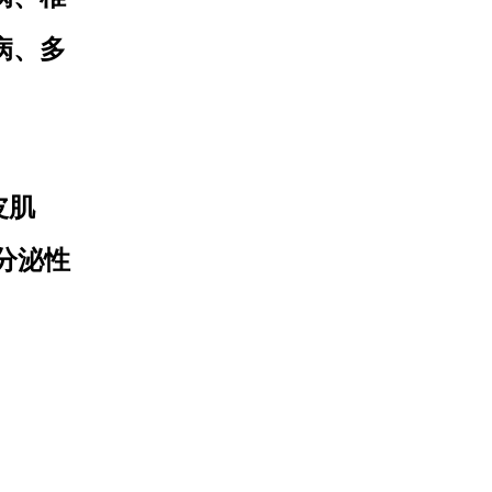
病、多
皮肌
分泌性