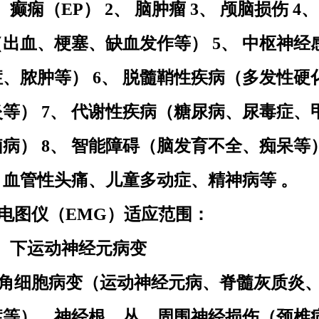
、 癫痫（EP） 2、 脑肿瘤 3、 颅脑损伤 4
出血、梗塞、缺血发作等） 5、 中枢神经
、脓肿等） 6、 脱髓鞘性疾病（多发性硬
等） 7、 代谢性疾病（糖尿病、尿毒症、
病） 8、 智能障碍（脑发育不全、痴呆等）
：血管性头痛、儿童多动症、精神病等 。
电图仪（
EMG）适应范围：
、 下运动神经元病变
角细胞病变（运动神经元病、脊髓灰质炎
症等），神经根、丛、周围神经损伤（颈椎