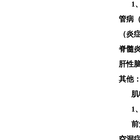
1
管病（
（炎症
脊髓炎
肝性脑
其他
肌
1
前
空洞