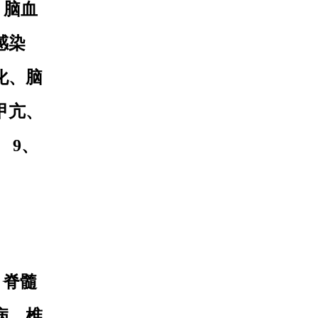
、 脑血
感染
化、脑
甲亢、
 9、
、脊髓
病、椎