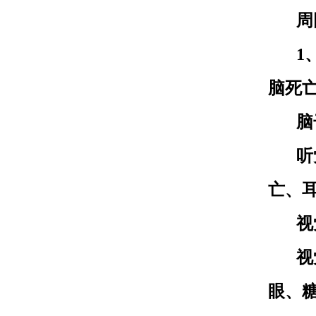
周
1
脑死
脑
听
亡、
视
视
眼、