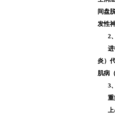
间盘
发性
2
进
炎）
肌病
3
重
上