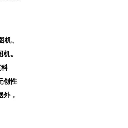
图机、
图机。
技科
无创性
据外，