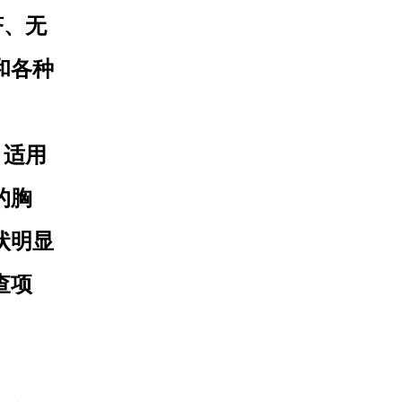
济、无
和各种
，适用
的胸
状明显
查项