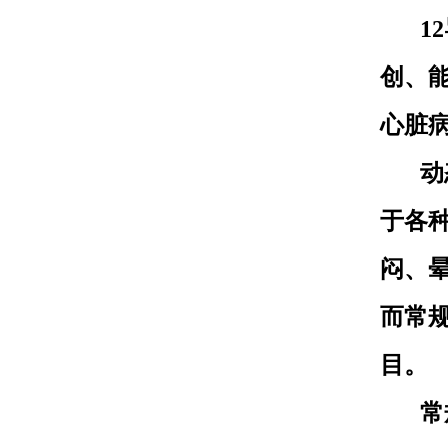
1
创、
心脏
动
于各
闷、
而常
目。
常